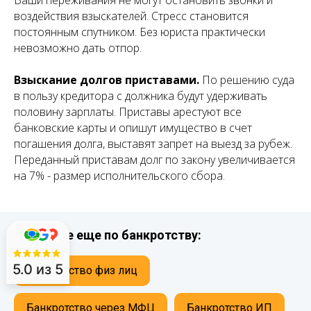
воздействия взыскателей. Стресс становится
постоянным спутником. Без юриста практически
невозможно дать отпор.
Взыскание долгов приставами.
По решению суда
в пользу кредитора с должника будут удерживать
половину зарплаты. Приставы арестуют все
банковские карты и опишут имущество в счет
погашения долга, выставят запрет на выезд за рубеж.
Переданный приставам долг по закону увеличивается
на 7% - размер исполнительского сбора.
Смотрите еще по банкротству:
5.0
из 5
Банкротство физ лиц
Банкротство через МФЦ
Банкротство ИП