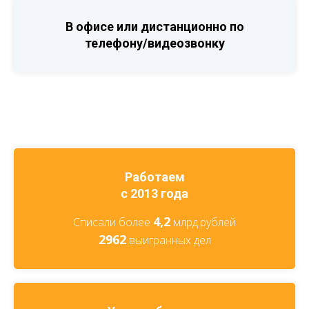
В офисе или дистанционно по
телефону/видеозвонку
Работаем
с 2013 года
4,2
Списали более
млрд.рублей
2962
выигранных дел