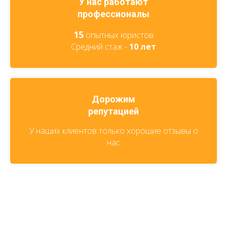
У нас работают
профессионалы
15
опытных юристов
Средний стаж -
10 лет
Дорожим
репутацией
У наших клиентов только хорошие отзывы о
нас