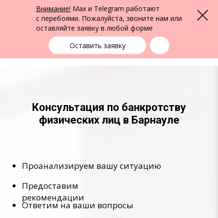
ФПК Альтернатива
Внимание!
Max и Telegram работают
Меню
Юридическая помощь в Барнауле
и по всей России
с перебоями. Пожалуйста, звоните нам или
оставляйте заявку в любой форме
Барнаул
+7 (3852) 22-22-15
выбрать город
Оставить заявку
Консультация по банкротству
физических лиц в Барнауле
Проанализируем вашу ситуацию
Предоставим
рекомендации
Ответим на ваши вопросы