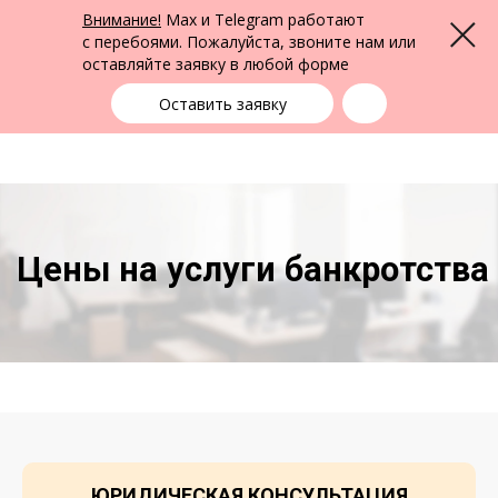
ФПК Альтернатива
Внимание!
Max и Telegram работают
Меню
Юридическая помощь в Барнауле
и по всей России
с перебоями. Пожалуйста, звоните нам или
оставляйте заявку в любой форме
Барнаул
+7 (3852) 22-22-15
выбрать город
Оставить заявку
Цены на услуги банкротства
ЮРИДИЧЕСКАЯ КОНСУЛЬТАЦИЯ