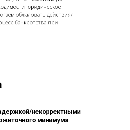
бходимости юридическое
огаем обжаловать действия/
оцесс банкротства при
а
адержкой/некорректными
ожиточного минимума