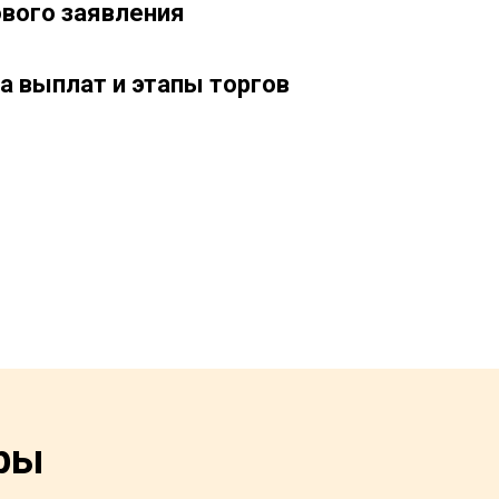
ового заявления
а выплат и этапы торгов
ры