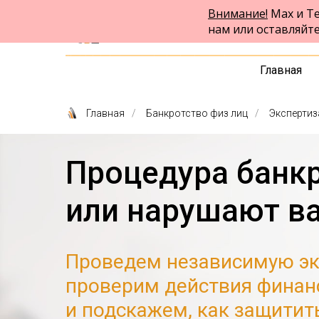
Внимание!
Max и Te
ФПК Альтернатива
нам или оставляйт
Юридическая помощь в Барнауле
и по всей России
Главная
Главная
/
Банкротство физ лиц
/
Экспертиз
Процедура банкр
или нарушают в
Проведем независимую эк
проверим действия финан
и подскажем, как защитит