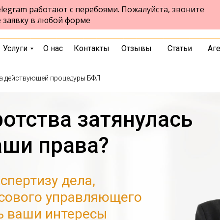
legram работают с перебоями. Пожалуйста, звоните
ул. Попова, 198 а, офис 1
Барнаул
е заявку в любой форме
пн-пт 10:00-18:00
выбрать город
Услуги
О нас
Контакты
Отзывы
Статьи
Аг
а действующей процедуры БФЛ
отства затянулась
аши права?
спертизу дела,
сового управляющего
ь ваши интересы