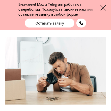
ФПК Альтернатива
Внимание!
Max и Telegram работают
Меню
Юридическая помощь в Барнауле
и по всей России
с перебоями. Пожалуйста, звоните нам или
оставляйте заявку в любой форме
Барнаул
+7 (3852) 22-22-15
выбрать город
Оставить заявку