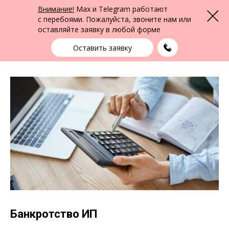
ФПК Альтернатива
Внимание!
Max и Telegram работают
Меню
Юридическая помощь в Барнауле
и по всей России
с перебоями. Пожалуйста, звоните нам или
оставляйте заявку в любой форме
Барнаул
+7 (3852) 22-22-15
выбрать город
Оставить заявку
Банкротство ИП