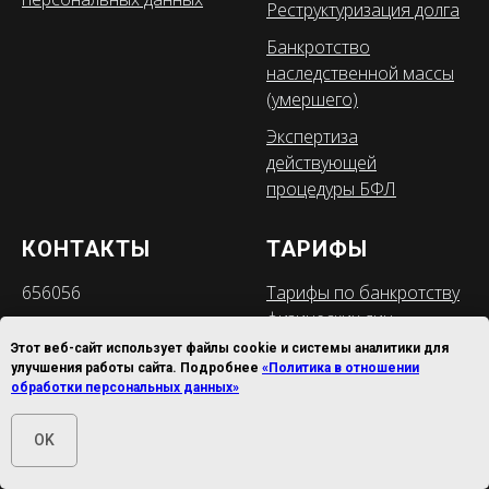
Реструктуризация долга
Банкротство
наследственной массы
(умершего)
Экспертиза
действующей
процедуры БФЛ
КОНТАКТЫ
ТАРИФЫ
656056
Тарифы по банкротству
физических лиц
Алтайский край, Барнаул
Этот веб-сайт использует файлы cookie и системы аналитики для
ул. Попова, 198 а, офис
Тарифы по разовым
улучшения работы сайта. Подробнее
«Политика в отношении
обработки персональных данных»
1
юридическим услугам
Тел:
+7 (3852) 22-22-15
OK
Служба контроля