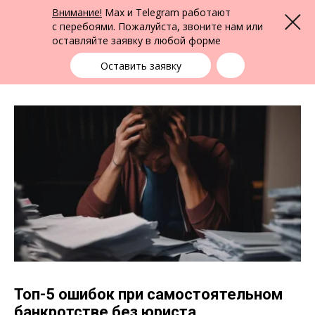
ФПК Альтернатива
Внимание!
Max и Telegram работают
Меню
Юридическая помощь в Барнауле
и по всей России
с перебоями. Пожалуйста, звоните нам или
оставляйте заявку в любой форме
Барнаул
+7 (3852) 22-22-15
выбрать город
Оставить заявку
Топ-5 ошибок при самостоятельном
банкротстве без юриста