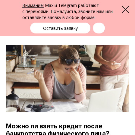
ФПК Альтернатива
Внимание!
Max и Telegram работают
Меню
Юридическая помощь в Барнауле
и по всей России
с перебоями. Пожалуйста, звоните нам или
оставляйте заявку в любой форме
Барнаул
+7 (3852) 22-22-15
выбрать город
Оставить заявку
Можно ли взять кредит после
банкротства физического лица?